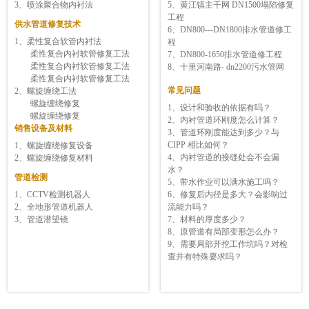
3、喷涂聚合物内衬法
5、黄江镇主干网 DN1500塌陷修复
工程
供水管道修复技术
6、DN800---DN1800排水管道修工
1、柔性复合软管内衬法
程
柔性复合内衬软管修复工法
7、DN800-1650排水管道修工程
柔性复合内衬软管修复工法
8、十里河南路- dn2200污水管网
柔性复合内衬软管修复工法
常见问题
2、螺旋缠绕工法
螺旋缠绕修复
1、设计和验收的依据有吗？
螺旋缠绕修复
2、内衬管道环刚度怎么计算？
销售设备及材料
3、管道环刚度能达到多少？与
CIPP 相比如何？
1、
螺旋缠绕修复设备
4、内衬管道的接缝处会不会漏
2、
螺旋缠绕修复材料
水？
管道检测
5、带水作业可以满水施工吗？
1、CCTV检测机器人
6、修复后内径是多大？会影响过
2、全地形管道机器人
流能力吗？
3、管道潜望镜
7、材料的厚度多少？
8、原管道有局部变形怎么办？
9、需要局部开挖工作坑吗？对检
查井有特殊要求吗？