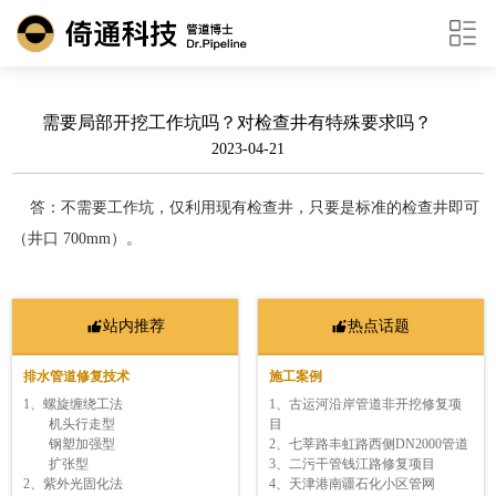
需要局部开挖工作坑吗？对检查井有特殊要求吗？
2023-04-21
答：不需要工作坑，仅利用现有检查井，只要是标准的检查井即可
（井口 700mm）。
站内推荐
热点话题
排水管道修复技术
施工案例
1、螺旋缠绕工法
1、古运河沿岸管道非开挖修复项
机头行走型
目
钢塑加强型
2、七莘路丰虹路西侧DN2000管道
扩张型
3、二污干管钱江路修复项目
2、紫外光固化法
4、天津港南疆石化小区管网